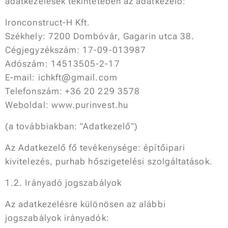
adatkezelések tekintetében az adatkezelő:
Ironconstruct-H Kft.
Székhely: 7200 Dombóvár, Gagarin utca 38.
Cégjegyzékszám: 17-09-013987
Adószám: 14513505-2-17
E-mail: ichkft@gmail.com
Telefonszám: +36 20 229 3578
Weboldal: www.purinvest.hu
(a továbbiakban: "Adatkezelő")
Az Adatkezelő fő tevékenysége: építőipari
kivitelezés, purhab hőszigetelési szolgáltatások.
1.2. Irányadó jogszabályok
Az adatkezelésre különösen az alábbi
jogszabályok irányadók: